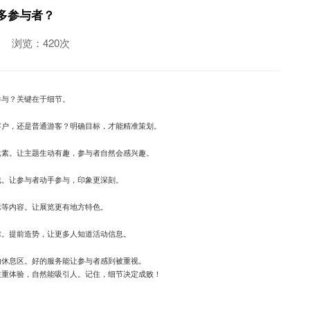
多参与者？
浏览：420次
参与？关键在于细节。
客户，还是普通游客？明确目标，才能精准策划。
元素。让主题生动有趣，参与者自然会感兴趣。
戏。让参与者动手参与，印象更深刻。
示等内容。让展览更有地方特色。
球。提前造势，让更多人知道活动信息。
的休息区。好的服务能让参与者感到被重视。
注重体验，自然能吸引人。记住，细节决定成败！