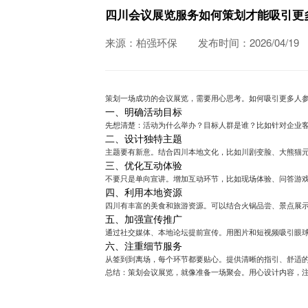
四川会议展览服务如何策划才能吸引更
来源：柏强环保
发布时间：2026/04/19
策划一场成功的会议展览，需要用心思考。如何吸引更多人
一、明确活动目标
先想清楚：活动为什么举办？目标人群是谁？比如针对企业
二、设计独特主题
主题要有新意。结合四川本地文化，比如川剧变脸、大熊猫
三、优化互动体验
不要只是单向宣讲。增加互动环节，比如现场体验、问答游
四、利用本地资源
四川有丰富的美食和旅游资源。可以结合火锅品尝、景点展
五、加强宣传推广
通过社交媒体、本地论坛提前宣传。用图片和短视频吸引眼
六、注重细节服务
从签到到离场，每个环节都要贴心。提供清晰的指引、舒适
总结：策划会议展览，就像准备一场聚会。用心设计内容，