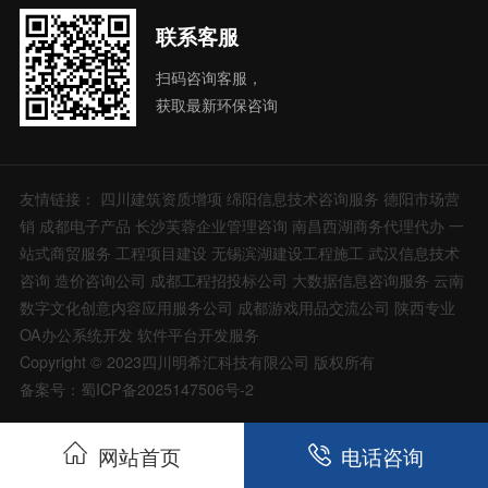
联系客服
扫码咨询客服，
获取最新环保咨询
友情链接：
四川建筑资质增项
绵阳信息技术咨询服务
德阳市场营
销
成都电子产品
长沙芙蓉企业管理咨询
南昌西湖商务代理代办
一
站式商贸服务
工程项目建设
无锡滨湖建设工程施工
武汉信息技术
咨询
造价咨询公司
成都工程招投标公司
大数据信息咨询服务
云南
数字文化创意内容应用服务公司
成都游戏用品交流公司
陕西专业
OA办公系统开发
软件平台开发服务
Copyright © 2023四川明希汇科技有限公司 版权所有
备案号：蜀ICP备2025147506号-2
网站首页
电话咨询